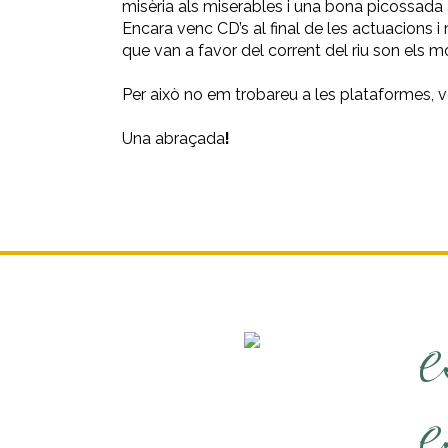
misèria als miserables i una bona picossada
Encara venc CD’s al final de les actuacions 
que van a favor del corrent del riu son els mo
Per això no em trobareu a les plataformes, v
Una abraçada
!
e
e