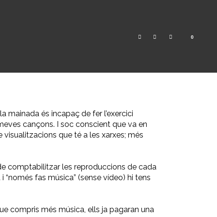
0
la mainada és incapaç de fer l’exercici
s meves cançons. I soc conscient que va en
e visualitzacions que té a les xarxes; més
de comptabilitzar les reproduccions de cada
ada i “només fas música” (sense vídeo) hi tens
que compris més música, ells ja pagaran una