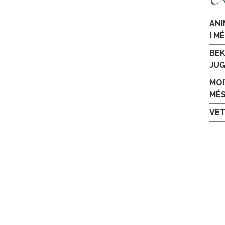
ANI
I M
BEK
JU
MOI
MÉ
VET