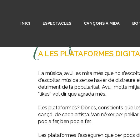
INICI
ESPECTACLES
CANÇONS A MIDA
BOT
per què no e
A LES PLATAFORMES DIGIT
La música, avui, es mira més que no s’escolta
d’escoltar música sense haver de distreure e
detriment de la popularitat: Avui, molts mitj
“likes” vol dir que agrada més.
I les plataformes? Doncs, conscients que l
cançó, de cada artista. Van néixer per pal·liar
poc a fer, ben poc a fer.
Les plataformes t’asseguren que per pocs di