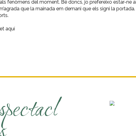
 als fenòmens del moment. Bé doncs, jo prefereixo estar-ne a
i m’agrada que la mainada em demani que els signi la portada.
rts.
et aquí
spectacl
s