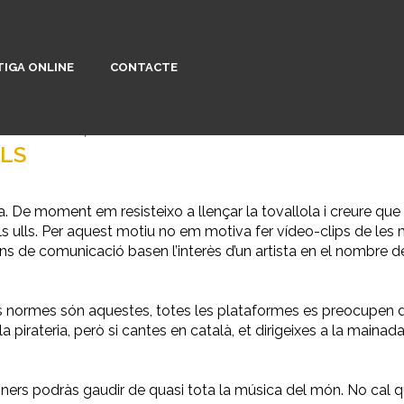
IGA ONLINE
CONTACTE
m trobareu
ALS
. De moment em resisteixo a llençar la tovallola i creure que 
ls ulls. Per aquest motiu no em motiva fer vídeo-clips de le
ans de comunicació basen l’interès d’un artista en el nombre d
es normes són aquestes, totes les plataformes es preocupen 
 la pirateria, però si cantes en català, et dirigeixes a la main
ners podràs gaudir de quasi tota la música del món. No cal 