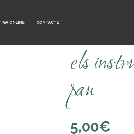
IGA ONLINE
CONTACTE
els inst
pau
5,00
€