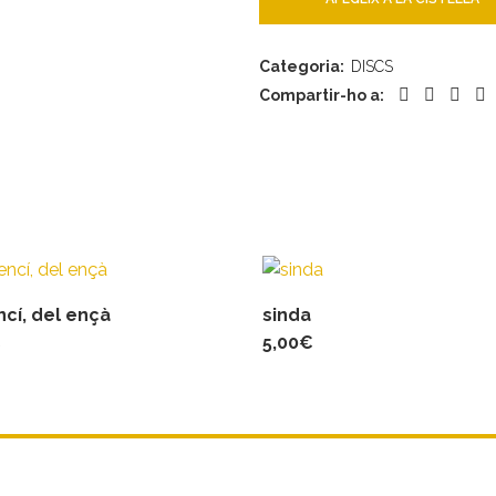
Categoria:
DISCS
Compartir-ho a:
ncí, del ençà
sinda
€
5,00
€