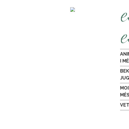
e
e
ANI
I M
BEK
JU
MOI
MÉ
VET