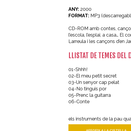
ANY:
2000
FORMAT:
MP3 (descarregabl
CD-ROM amb contes, cançons, 
l’escola, l’esplai, a casa… El 
Larreula i les cançons d’en Ja
LLISTAT DE TEMES DEL 
01-Shhh!
02-El meu petit secret
03-Un senyor cap pelat
04-No tinguis por
05-Prenc la guitarra
06-Conte
els instruments de la pau qua
AFEGEIX A LA CISTELLA