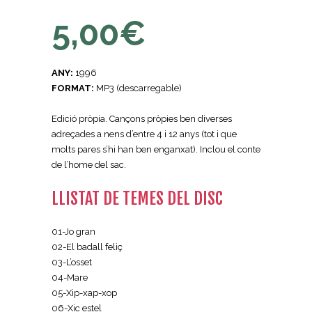
5,00
€
ANY:
1996
FORMAT:
MP3 (descarregable)
Edició pròpia. Cançons pròpies ben diverses
adreçades a nens d’entre 4 i 12 anys (tot i que
molts pares s’hi han ben enganxat). Inclou el conte
de l’home del sac.
LLISTAT DE TEMES DEL DISC
01-Jo gran
02-El badall feliç
03-L’osset
04-Mare
05-Xip-xap-xop
06-Xic estel