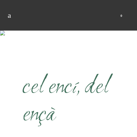
0
cel encí, del
ençà