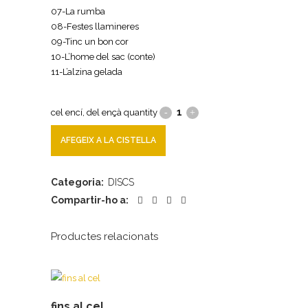
07-La rumba
08-Festes llamineres
09-Tinc un bon cor
10-L’home del sac (conte)
11-L’alzina gelada
cel encí, del ençà quantity
AFEGEIX A LA CISTELLA
Categoria:
DISCS
Compartir-ho a:
Productes relacionats
fins al cel