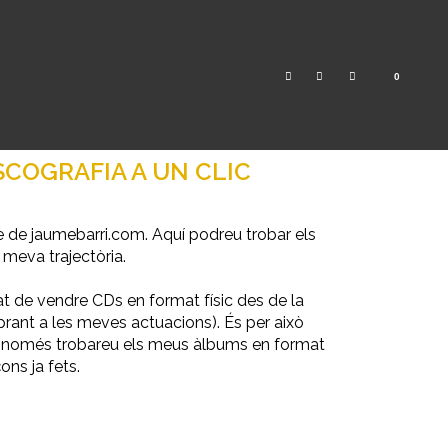
0
 line
SCOGRAFIA A UN CLIC
e de jaumebarri.com. Aquí podreu trobar els
 meva trajectòria.
t de vendre CDs en format físic des de la
rant a les meves actuacions). És per això
l només trobareu els meus àlbums en format
ons ja fets.