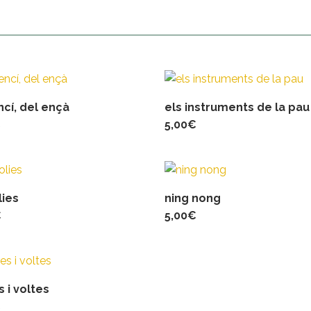
ncí, del ençà
els instruments de la pau
€
5,00
€
lies
ning nong
€
5,00
€
s i voltes
€