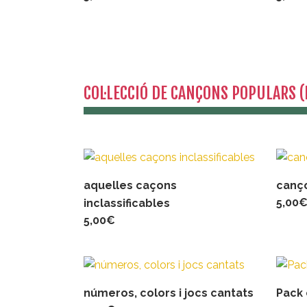
COL·LECCIÓ DE CANÇONS POPULARS 
aquelles caçons
canço
5,00
inclassificables
5,00
€
números, colors i jocs cantats
Pack