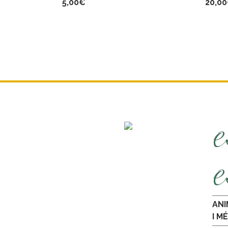
5,00
€
20,00
e
e
ANI
I M