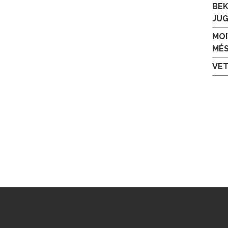
BEK
JU
MOI
MÉ
VET