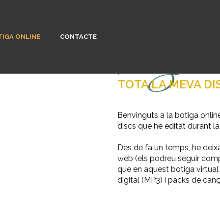
IGA ONLINE
CONTACTE
botiga on
TOTA LA MEVA DI
Benvinguts a la botiga onlin
discs que he editat durant la
Des de fa un temps, he deixa
web (els podreu seguir comp
que en aquest botiga virtua
digital (MP3) i packs de canç