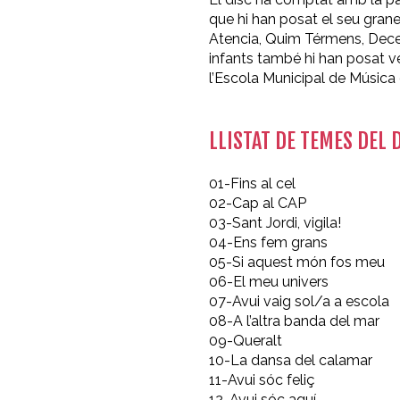
que hi han posat el seu grane
Atencia, Quim Térmens, Decembe
infants també hi han posat v
l’Escola Municipal de Música d
LLISTAT DE TEMES DEL 
01-Fins al cel
02-Cap al CAP
03-Sant Jordi, vigila!
04-Ens fem grans
05-Si aquest món fos meu
06-El meu univers
07-Avui vaig sol/a a escola
08-A l’altra banda del mar
09-Queralt
10-La dansa del calamar
11-Avui sóc feliç
12-Avui sóc aquí