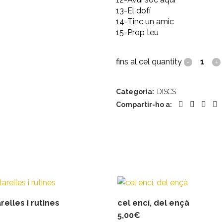
13-El dofí
14-Tinc un amic
15-Prop teu
fins al cel quantity
Categoria:
DISCS
Compartir-ho a:
relles i rutines
cel encí, del ençà
€
5,00
€