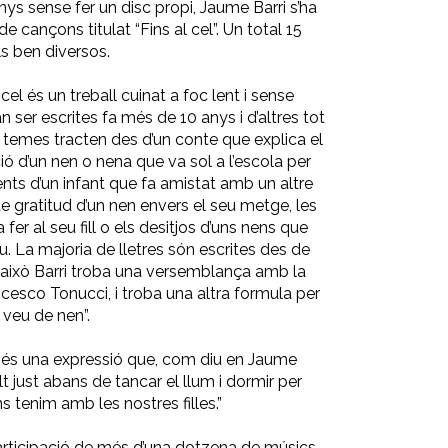
ys sense fer un disc propi, Jaume Barri s’ha
de cançons titulat “Fins al cel”. Un total 15
ls ben diversos.
cel és un treball cuinat a foc lent i sense
 ser escrites fa més de 10 anys i d’altres tot
 temes tracten des d’un conte que explica el
ió d’un nen o nena que va sol a l’escola per
ts d’un infant que fa amistat amb un altre
e gratitud d’un nen envers el seu metge, les
er al seu fill o els desitjos d’uns nens que
. La majoria de lletres són escrites des de
er això Barri troba una versemblança amb la
ncesco Tonucci, i troba una altra formula per
 veu de nen”.
l” és una expressió que, com diu en Jaume
lt just abans de tancar el llum i dormir per
ns tenim amb les nostres filles.”
articipació de més d’una dotzena de músics