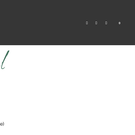
0
l
e)