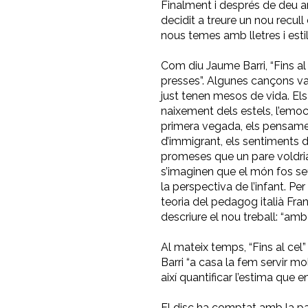
Finalment i després de deu an
decidit a treure un nou recull 
nous temes amb lletres i esti
Com diu Jaume Barri, “Fins al 
presses”. Algunes cançons van
just tenen mesos de vida. Els
naixement dels estels, l’emoc
primera vegada, els pensamen
d’immigrant, els sentiments d
promeses que un pare voldria f
s’imaginen que el món fos seu
la perspectiva de l’infant. P
teoria del pedagog italià Fra
descriure el nou treball: “amb
Al mateix temps, “Fins al ce
Barri “a casa la fem servir mo
així quantificar l’estima que e
El disc ha comptat amb la p