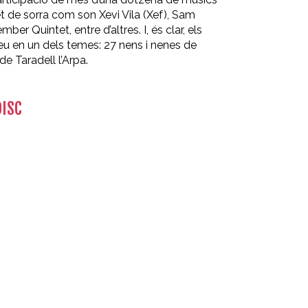
t de sorra com son Xevi Vila (Xef), Sam
r Quintet, entre d’altres. I, és clar, els
eu en un dels temes: 27 nens i nenes de
e Taradell l’Arpa.
DISC